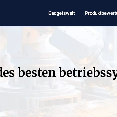
Gadgetswelt
Produktbewert
des besten betriebss